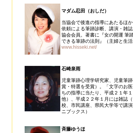
マダム忍田（おしだ）
当協会で後進の指導にあたるほか
依頼による筆跡診断、講演・雑誌
協会会員。著書に『女の開運 筆
できる筆跡の法則』（主婦と生活
www.hisseki.net/
石崎泉雨
児童筆跡心理学研究家、児童筆跡
賞・特選を受賞）。「文字のお医
ちの指導に当たり、平成２１年１
他）、平成２２年１月には雑誌（
校、市民講座、県民大学等で講演
ニブックス）
斉藤ゆうほ