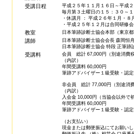
平成２５年１１月１６日～平成２
受講日程
毎月第３土曜日の１５：３０～１
・休講月 ： 平成２６年１月・８
・平成２５年１２月は合同研修会
教室
日本筆跡診断士協会本部（東京都文京
日本筆跡診断士協会会長 森岡恒
講師
日本筆跡診断士協会 特段 正筆跡
会員 総計 67,000円（別途消
受講料
（内訳）
年間受講料 60,000円
筆跡アドバイザー１級受験・認定料 
非会員 総計 77,000円（別途
（内訳）
入会金 10,000円（当協会以外
年間受講料 60,000円
筆跡アドバイザー１級受験・認定料 
（お支払い）
現金または郵便振込にてお願いし
郵便振込先 （株）相芸会 口座番号 01