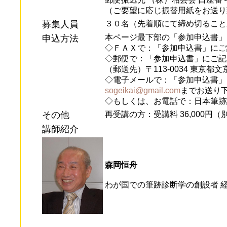
（ご要望に応じ振替用紙をお送り
募集人員
３０名（先着順にて締め切ること
本ページ最下部の「参加申込書」
申込方法
◇ＦＡＸで：「参加申込書」にご記入の
◇郵便で：「参加申込書」にご記
（郵送先）〒113-0034 東京都
◇電子メールで：「参加申込書」
sogeikai@gmail.com
までお送り
◇もしくは、お電話で：日本筆跡診断士協
その他
再受講の方：受講料 36,000円
講師紹介
森岡恒舟
わが国での筆跡診断学の創設者 