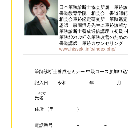
日本筆跡診断士協会所属 筆跡診
書道教育学院 相芸会 書道師範
相芸会筆跡鑑定研究所 筆跡鑑定
恩師 森岡恒舟先生に筆跡診断な
筆跡診断士養成通信講座（初級･
筆跡ｶｳﾝｾﾘﾝｸﾞ＆筆跡改善のた
書道講師 筆跡カウンセリング 
www.hisseki.info/index.php/
筆跡診断士養成セミナー 中級コース参加申込
記入日 令和 年 
ふりがな
氏名
住所 （〒 ）
電話番号 － －