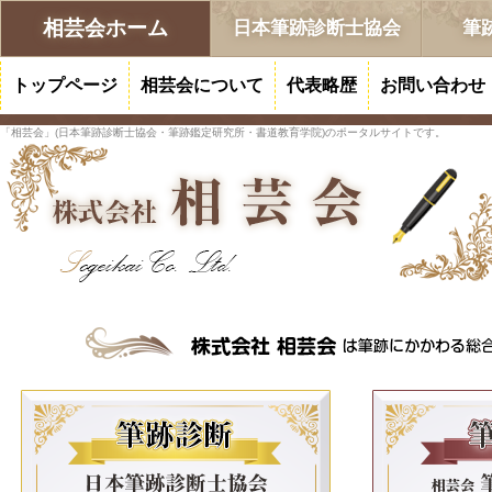
相芸会ホーム
日本筆跡診断士協会
筆
トップページ
相芸会について
代表略歴
お問い合わせ
「相芸会」(日本筆跡診断士協会・筆跡鑑定研究所・書道教育学院)のポータルサイトです。